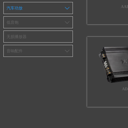
AAB
汽车功放

低音炮

无损播放器
音响配件

AD