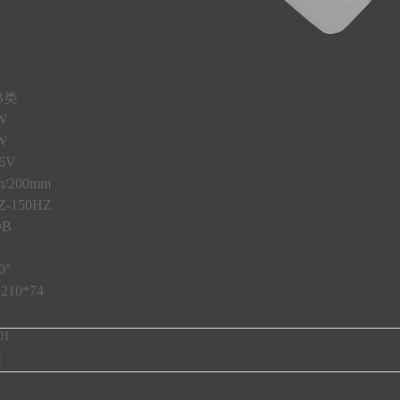
B类
W
W
6V
/200mm
-150HZ
DB
0°
210*74
01
1