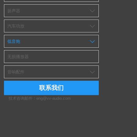
扬声器

汽车功放

低音炮

无损播放器
音响配件

联系我们
技术咨询邮件：eng@vv-audio.com