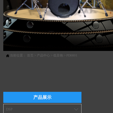
当前位置：
首页
>
产品中心
>
低音炮
>
PD0801

产品展示
DSP
