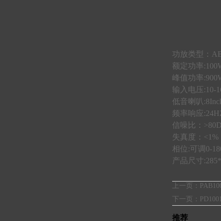
功放类型：A
额定功率:100
峰值功率:900
输入电压:10-1
低音喇叭:8Inch
频率响应:24HZ
信噪比：>80
失真度：<1%
相位:可调0-18
产品尺寸:285*
上一页：
PAB10
下一页：
PD100
推荐