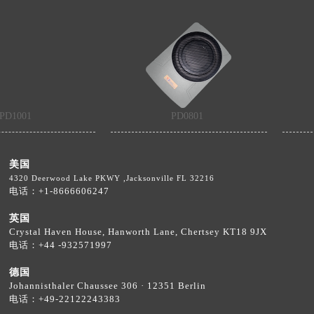
PD1001
PD0801
美国
4320 Deerwood Lake PKWY ,Jacksonville FL 32216
电话：+1-8666606247
英国
Crystal Haven House, Hanworth Lane, Chertsey KT18 9JX
电话：
+44 -932571997
德国
Johannisthaler Chaussee 306 · 12351 Berlin
电话
：
+49-22122243383